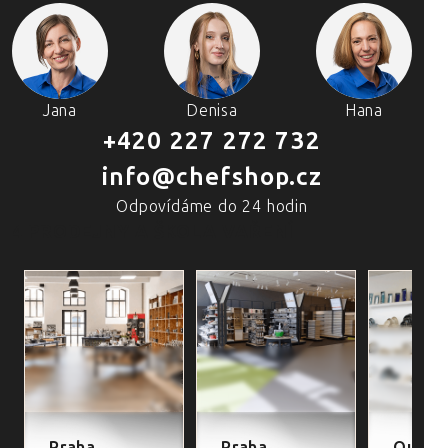
Jana
Denisa
Hana
+420 227 272 732
info@chefshop.cz
Odpovídáme do 24 hodin
4 PRODEJNY A ŠKOLA VAŘENÍ
Praha
Praha
Outlet