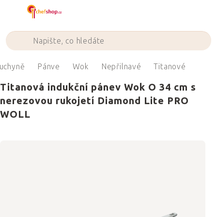
Přejít
na
obsah
uchyně
Pánve
Wok
Nepřilnavé
Titanové
Titanová indukční pánev Wok O 34 cm s
nerezovou rukojetí Diamond Lite PRO
WOLL