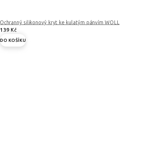
Ochranný silikonový kryt ke kulatým pánvím WOLL
139 Kč
DO KOŠÍKU