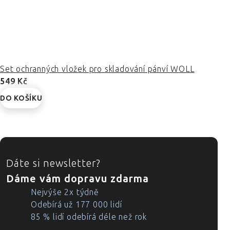
Set ochranných vložek pro skladování pánví WOLL
549 Kč
DO KOŠÍKU
ZÁPATÍ
Dáte si newsletter?
Dáme vám dopravu zdarma
Nejvýše 2x týdně
Odebírá už 177 000 lidí
85 % lidí odebírá déle než rok