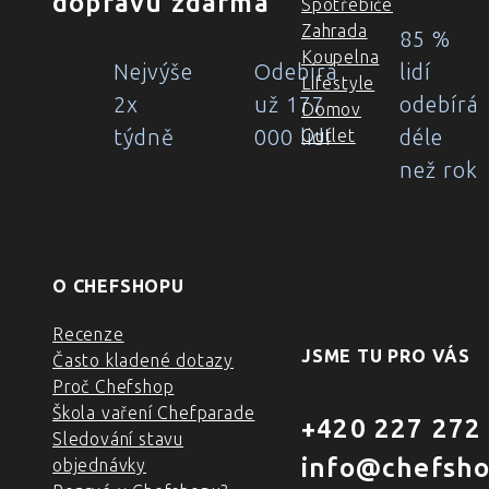
dopravu zdarma
Spotřebiče
Zahrada
85 %
Koupelna
Nejvýše
Odebírá
lidí
Lifestyle
2x
už 177
odebírá
Domov
týdně
000 lidí
déle
Outlet
než rok
O CHEFSHOPU
Recenze
JSME TU PRO VÁS
Často kladené dotazy
Proč Chefshop
Škola vaření Chefparade
+420 227 272
Sledování stavu
info@chefsho
objednávky