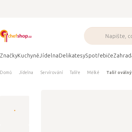
Přejít
na
obsah
Značky
Kuchyně
Jídelna
Delikatesy
Spotřebiče
Zahrad
Domů
Jídelna
Servírování
Talíře
Mělké
Talíř oválný