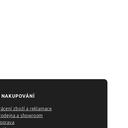
 NAKUPOVÁNÍ
rácení zboží a reklamace
rodejna a showroom
oprava