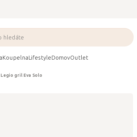
a
Koupelna
Lifestyle
Domov
Outlet
 Legio gril Eva Solo