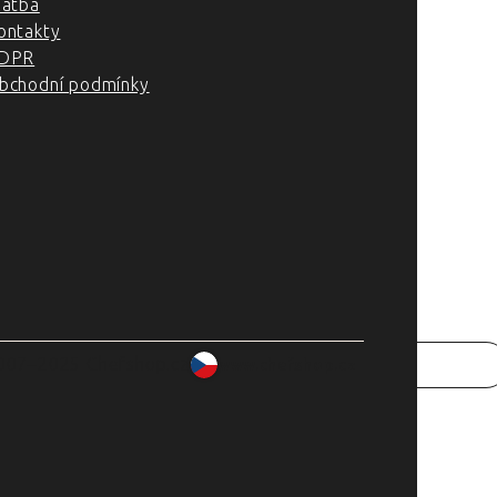
latba
ontakty
DPR
bchodní podmínky
007–2025 Chefshop.cz
www.chefshop.cz