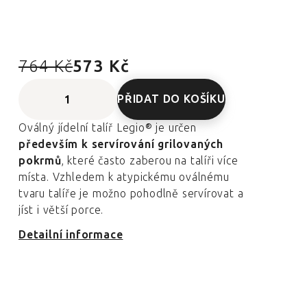
764 Kč
573 Kč
PŘIDAT DO KOŠÍKU
Oválný jídelní talíř Legio®
je určen
především k servírování grilovaných
pokrmů
, které často zaberou na talíři více
místa. Vzhledem k atypickému oválnému
tvaru talíře je možno pohodlně servírovat a
jíst i větší porce.
Detailní informace