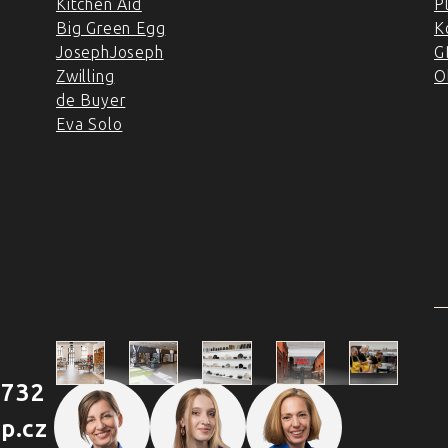
Kitchen Aid
P
Big Green Egg
K
JosephJoseph
G
Zwilling
O
de Buyer
Eva Solo
4 PRODEJNY A ŠKOLA
VAŘENÍ
2
 732
Škola
p.cz
Praha
Praha
Outlet
Brno
vaření