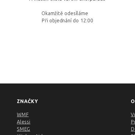
Okamžitě odesíláme
Při objednání do 12:00
ZNAČKY
O
WMF
V
Alessi
P
SMEG
D