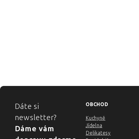
ZÁPATÍ
OBCHOD
Dáte si
newsletter?
Kuchyně
Jídelna
Dáme vám
Delikatesy