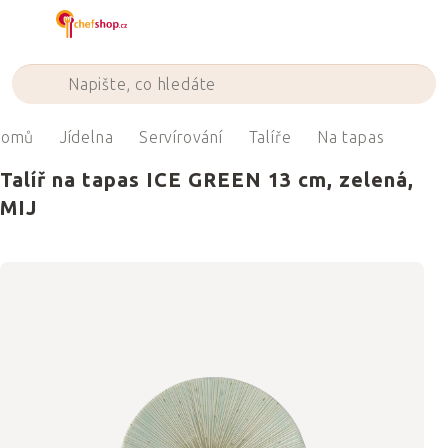
Přejít
na
obsah
omů
Jídelna
Servírování
Talíře
Na tapas
Talíř na tapas ICE GREEN 13 cm, zelená,
MIJ