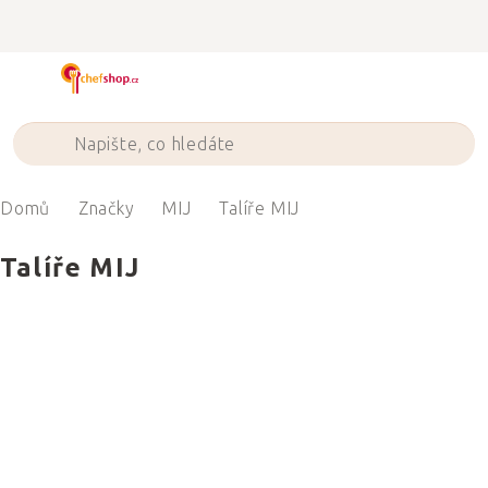
Přejít
na
obsah
Domů
Značky
MIJ
Talíře MIJ
Talíře MIJ