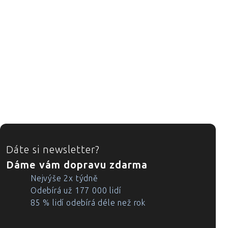
ZÁPATÍ
Dáte si newsletter?
Dáme vám dopravu zdarma
Nejvýše 2x týdně
Odebírá už 177 000 lidí
85 % lidí odebírá déle než rok