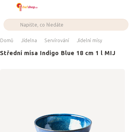
Přejít
na
obsah
Domů
Jídelna
Servírování
Jídelní mísy
Střední mísa Indigo Blue 18 cm 1 l MIJ