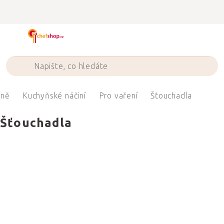
Přejít
na
obsah
yně
Kuchyňské náčiní
Pro vaření
Šťouchadla
Šťouchadla