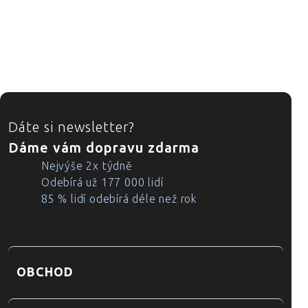
ZÁPATÍ
Dáte si newsletter?
Dáme vám dopravu zdarma
Nejvýše 2x týdně
Odebírá už 177 000 lidí
85 % lidí odebírá déle než rok
OBCHOD