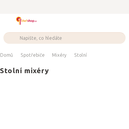
Přejít
na
obsah
Domů
Spotřebiče
Mixéry
Stolní
Stolní mixéry