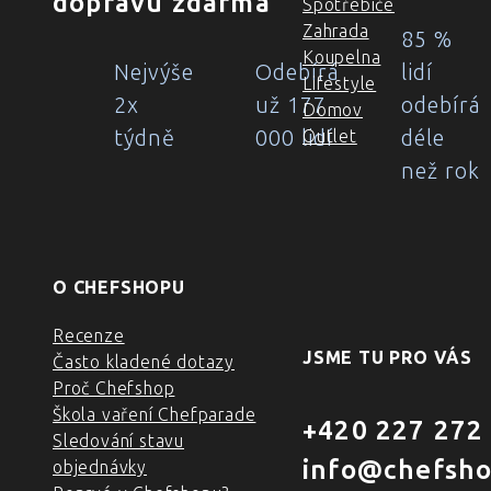
dopravu zdarma
Spotřebiče
Zahrada
85 %
Koupelna
Nejvýše
Odebírá
lidí
Lifestyle
2x
už 177
odebírá
Domov
týdně
000 lidí
déle
Outlet
než rok
O CHEFSHOPU
Recenze
JSME TU PRO VÁS
Často kladené dotazy
Proč Chefshop
Škola vaření Chefparade
+420 227 272
Sledování stavu
info@chefsho
objednávky