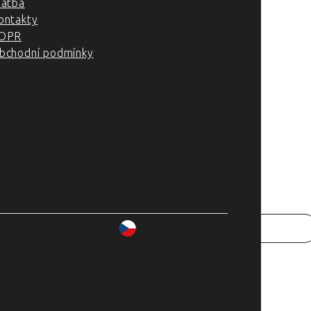
latba
ontakty
DPR
bchodní podmínky
007–2025 Chefshop.cz
www.chefshop.cz