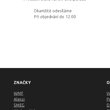
Okamžitě odesíláme
Při objednání do 12:00
ZNAČKY
O
WMF
V
Alessi
P
SMEG
D