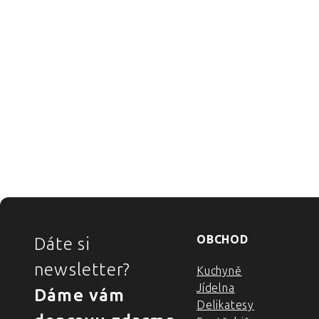
ZÁPATÍ
OBCHOD
Dáte si
newsletter?
Kuchyně
Jídelna
Dáme vám
Delikatesy