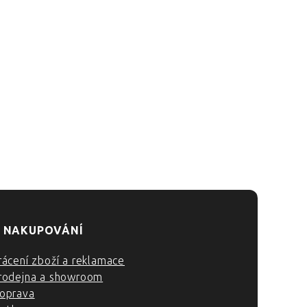
 NAKUPOVÁNÍ
rácení zboží a reklamace
rodejna a showroom
oprava