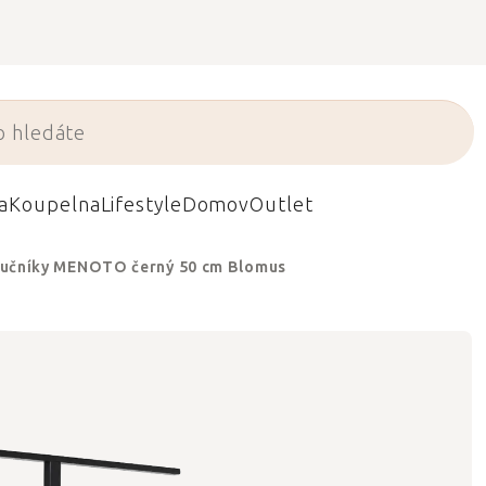
a
Koupelna
Lifestyle
Domov
Outlet
 ručníky MENOTO černý 50 cm Blomus