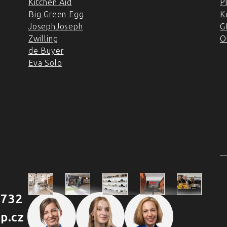
Kitchen Aid
P
Big Green Egg
K
JosephJoseph
G
Zwilling
O
de Buyer
Eva Solo
4 PRODEJNY A ŠKOLA
VAŘENÍ
2
 732
Škola
p.cz
Praha
Praha
Outlet
Brno
vaření