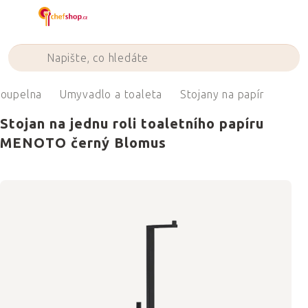
Přejít
na
obsah
oupelna
Umyvadlo a toaleta
Stojany na papír
Stojan na jednu roli toaletního papíru
MENOTO černý Blomus