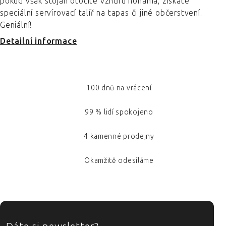
pokud však stojan otočíte vzhůru nohama, získáte
speciální servírovací talíř na tapas či jiné občerstvení.
Geniální!
Detailní informace
100 dnů na vrácení
99 % lidí spokojeno
4 kamenné prodejny
Okamžitě odesíláme
ZÁPATÍ