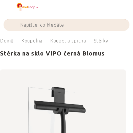
Přejít
na
obsah
Domů
Koupelna
Koupel a sprcha
Stěrky
Stěrka na sklo VIPO černá Blomus