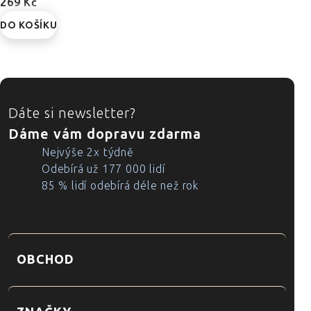
269 Kč
DO KOŠÍKU
ZÁPATÍ
Dáte si newsletter?
Dáme vám dopravu zdarma
Nejvýše 2x týdně
Odebírá už 177 000 lidí
85 % lidí odebírá déle než rok
OBCHOD