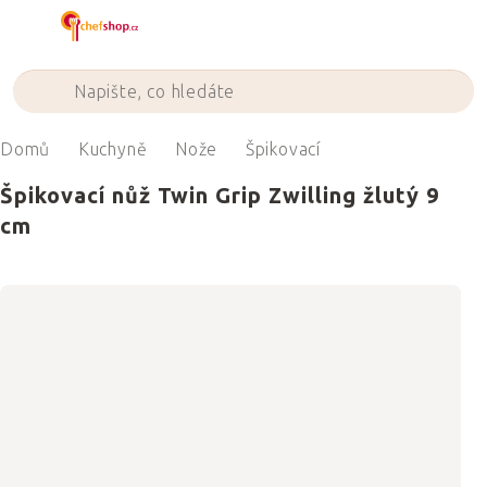
Přejít
na
obsah
Domů
Kuchyně
Nože
Špikovací
Špikovací nůž Twin Grip Zwilling žlutý 9
cm