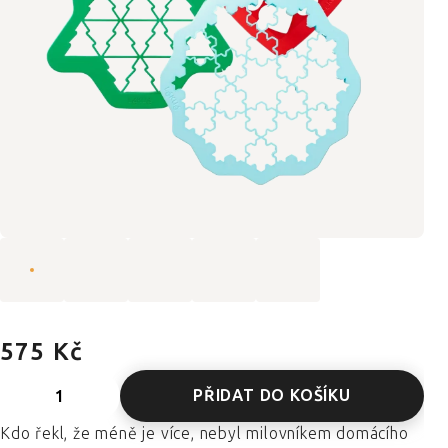
575 Kč
PŘIDAT DO KOŠÍKU
Kdo řekl, že méně je více, nebyl milovníkem domácího