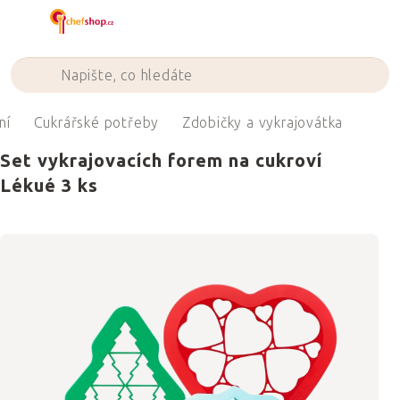
Přejít
na
obsah
ní
Cukrářské potřeby
Zdobičky a vykrajovátka
Set vykrajovacích forem na cukroví
Lékué 3 ks