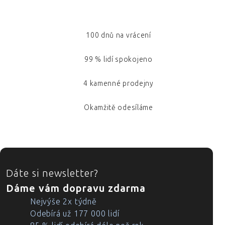
100 dnů na vrácení
99 % lidí spokojeno
4 kamenné prodejny
Okamžitě odesíláme
ZÁPATÍ
Dáte si newsletter?
Dáme vám dopravu zdarma
Nejvýše 2x týdně
Odebírá už 177 000 lidí