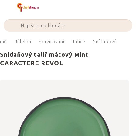
Přejít
na
obsah
omů
Jídelna
Servírování
Talíře
Snídaňové
Snídaňový talíř mátový Mint
CARACTERE REVOL