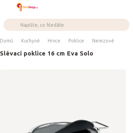
Přejít
na
obsah
Domů
Kuchyně
Hrnce
Poklice
Nerezové
Slévací poklice 16 cm Eva Solo