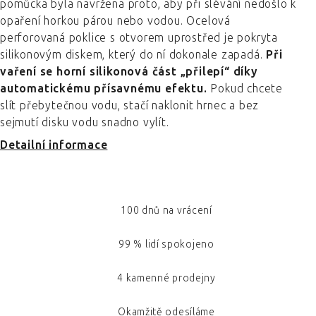
pomůcka byla navržena proto, aby při slévání nedošlo k
opaření horkou párou nebo vodou. Ocelová
perforovaná poklice s otvorem uprostřed je pokryta
silikonovým diskem, který do ní dokonale zapadá.
Při
vaření se horní silikonová část „přilepí“ díky
automatickému přísavnému efektu.
Pokud chcete
slít přebytečnou vodu, stačí naklonit hrnec a bez
sejmutí disku vodu snadno vylít.
Detailní informace
100 dnů na vrácení
99 % lidí spokojeno
4 kamenné prodejny
Okamžitě odesíláme