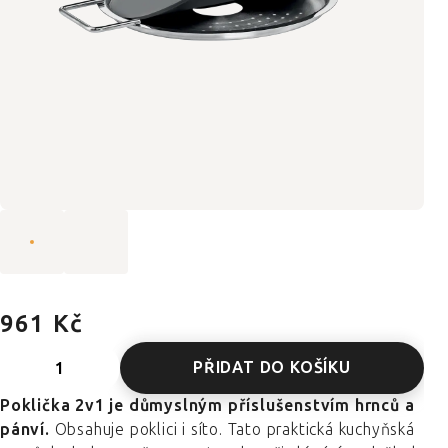
961 Kč
PŘIDAT DO KOŠÍKU
Poklička 2v1 je důmyslným příslušenstvím hrnců a
pánví.
Obsahuje poklici i síto. Tato praktická kuchyňská