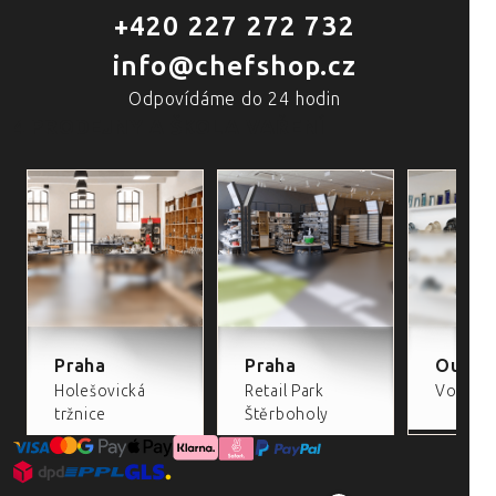
+420 227 272 732
info@chefshop.cz
Odpovídáme do 24 hodin
4 PRODEJNY A ŠKOLA VAŘENÍ
Praha
Praha
Outlet
Holešovická
Retail Park
Volta Re
tržnice
Štěrboholy