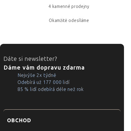
4 kamenné prodejny
Okamžitě odesíláme
ZÁPATÍ
Dáte si newsletter?
Dáme vám dopravu zdarma
Nejvýše 2x týdně
Odebírá už 177 000 lidí
85 % lidí odebírá déle než rok
OBCHOD