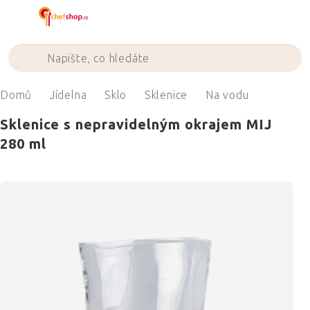
Přejít
na
obsah
Domů
Jídelna
Sklo
Sklenice
Na vodu
Sklenice s nepravidelným okrajem MIJ
280 ml