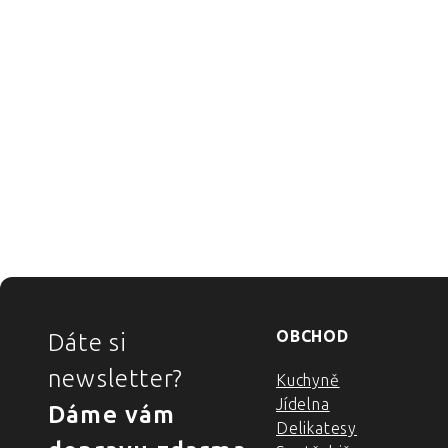
ZÁPATÍ
OBCHOD
Dáte si
newsletter?
Kuchyně
Jídelna
Dáme vám
Delikatesy