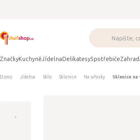
Přejít
na
obsah
Značky
Kuchyně
Jídelna
Delikatesy
Spotřebiče
Zahrad
Domů
Jídelna
Sklo
Sklenice
Na whisky
Sklenice na