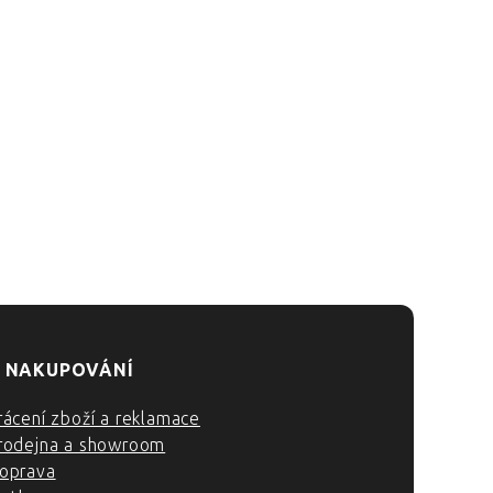
 NAKUPOVÁNÍ
rácení zboží a reklamace
rodejna a showroom
oprava