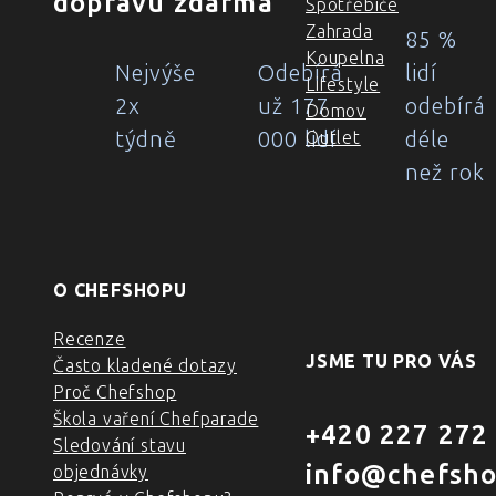
dopravu zdarma
Spotřebiče
Zahrada
85 %
Koupelna
Nejvýše
Odebírá
lidí
Lifestyle
2x
už 177
odebírá
Domov
týdně
000 lidí
déle
Outlet
než rok
O CHEFSHOPU
Recenze
JSME TU PRO VÁS
Často kladené dotazy
Proč Chefshop
Škola vaření Chefparade
+420 227 272
Sledování stavu
info@chefsho
objednávky