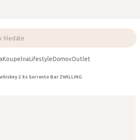
a
Koupelna
Lifestyle
Domov
Outlet
 whiskey 2 ks Sorrento Bar ZWILLING