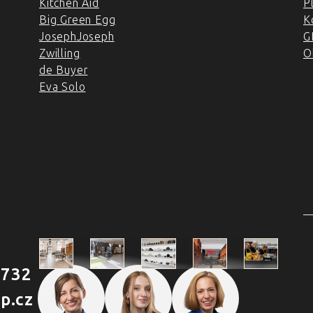
Kitchen Aid
P
Big Green Egg
K
JosephJoseph
G
Zwilling
O
de Buyer
Eva Solo
4 PRODEJNY A ŠKOLA
VAŘENÍ
2
 732
Škola
p.cz
Praha
Praha
Outlet
Brno
vaření