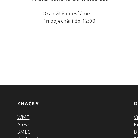
Okamžitě odesíláme
Při objednání do 12:00
ZNAČKY
O
WMF
V
Alessi
P
SMEG
D