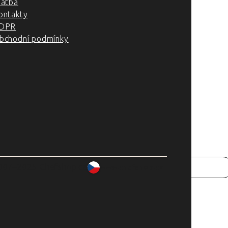
latba
ontakty
DPR
bchodní podmínky
007–2025 Chefshop.cz
www.chefshop.cz