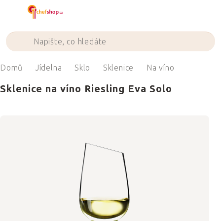
Přejít
na
obsah
Domů
Jídelna
Sklo
Sklenice
Na víno
Sklenice na víno Riesling Eva Solo