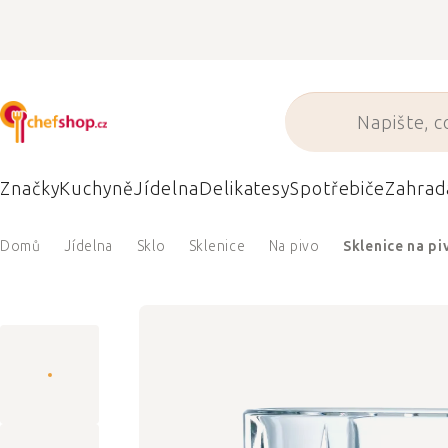
Přejít
na
obsah
Značky
Kuchyně
Jídelna
Delikatesy
Spotřebiče
Zahrad
Domů
Jídelna
Sklo
Sklenice
Na pivo
Sklenice na p