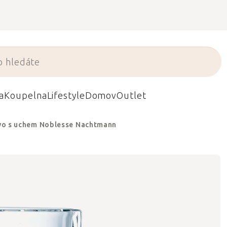
a
Koupelna
Lifestyle
Domov
Outlet
ivo s uchem Noblesse Nachtmann