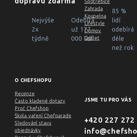
dopravu zdarma
Spotřebiče
Zahrada
85 %
Koupelna
Nejvýše
Odebírá
lidí
Lifestyle
2x
už 177
odebírá
Domov
týdně
000 lidí
déle
Outlet
než rok
O CHEFSHOPU
Recenze
JSME TU PRO VÁS
Často kladené dotazy
Proč Chefshop
Škola vaření Chefparade
+420 227 272
Sledování stavu
info@chefsho
objednávky