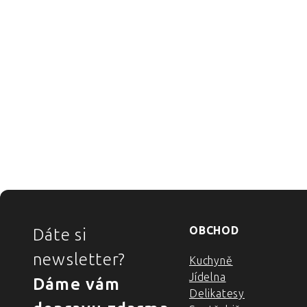
ZÁPATÍ
OBCHOD
Dáte si
newsletter?
Kuchyně
Jídelna
Dáme vám
Delikatesy