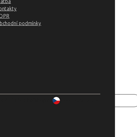
latba
ontakty
DPR
bchodní podmínky
007–2025 Chefshop.cz
www.chefshop.cz