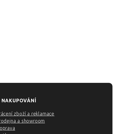
 NAKUPOVÁNÍ
rácení zboží a reklamace
rodejna a showroom
oprava