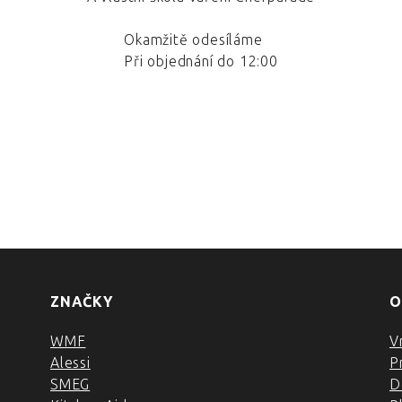
Okamžitě odesíláme
Při objednání do 12:00
ZNAČKY
O
WMF
V
Alessi
P
SMEG
D