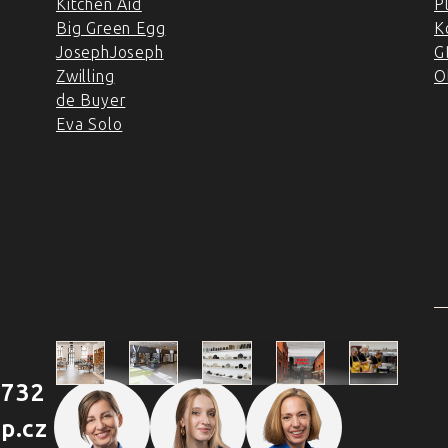
Kitchen Aid
P
Big Green Egg
K
JosephJoseph
G
Zwilling
O
de Buyer
Eva Solo
4 PRODEJNY A ŠKOLA
VAŘENÍ
2
 732
Škola
p.cz
Praha
Praha
Outlet
Brno
vaření