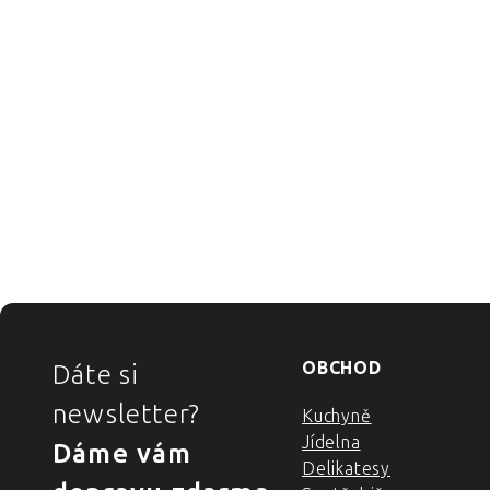
ZÁPATÍ
OBCHOD
Dáte si
newsletter?
Kuchyně
Jídelna
Dáme vám
Delikatesy