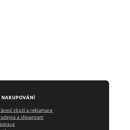
 NAKUPOVÁNÍ
rácení zboží a reklamace
rodejna a showroom
oprava