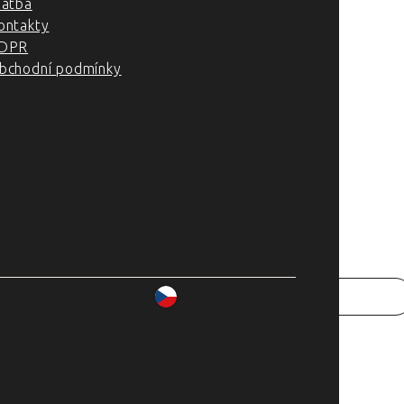
latba
ontakty
DPR
bchodní podmínky
007–2025 Chefshop.cz
www.chefshop.cz