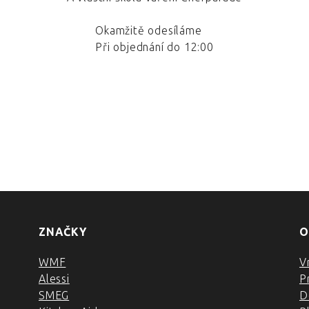
Okamžitě odesíláme
Při objednání do 12:00
ZNAČKY
O
WMF
V
Alessi
P
SMEG
D