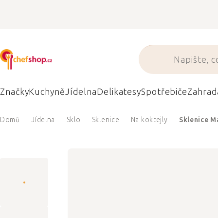
Přejít
na
obsah
Značky
Kuchyně
Jídelna
Delikatesy
Spotřebiče
Zahrad
Domů
Jídelna
Sklo
Sklenice
Na koktejly
Sklenice M