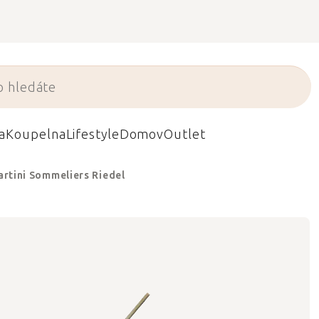
a
Koupelna
Lifestyle
Domov
Outlet
artini Sommeliers Riedel