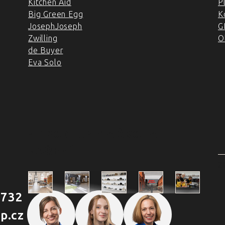
Kitchen Aid
P
Big Green Egg
K
JosephJoseph
G
Zwilling
O
de Buyer
Eva Solo
4 PRODEJNY A ŠKOLA
VAŘENÍ
2
 732
Škola
p.cz
Praha
Praha
Outlet
Brno
vaření