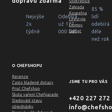
dopravu zdarma
Spotřebiče
Zahrada
85 %
Koupelna
Nejvýše
Odebírá
lidí
Lifestyle
2x
už 177
odebírá
Domov
týdně
000 lidí
déle
Outlet
než rok
O CHEFSHOPU
Recenze
JSME TU PRO VÁS
Často kladené dotazy
Proč Chefshop
Škola vaření Chefparade
+420 227 272
Sledování stavu
info@chefsho
objednávky