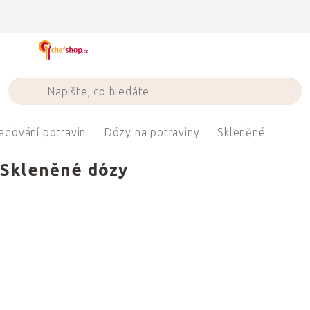
Přejít
na
obsah
adování potravin
Dózy na potraviny
Skleněné
Skleněné dózy