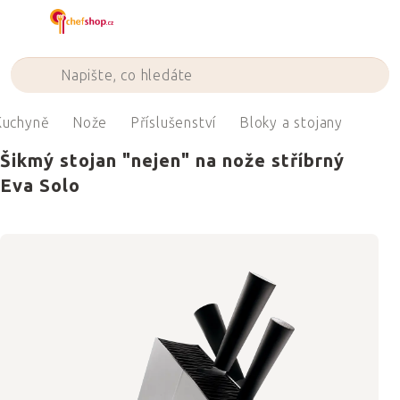
Přejít
na
obsah
Kuchyně
Nože
Příslušenství
Bloky a stojany
Šikmý stojan "nejen" na nože stříbrný
Eva Solo