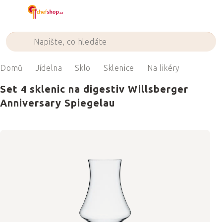
Přejít
na
obsah
Domů
Jídelna
Sklo
Sklenice
Na likéry
Set 4 sklenic na digestiv Willsberger
Anniversary Spiegelau