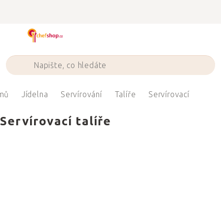
Přejít
na
obsah
mů
Jídelna
Servírování
Talíře
Servírovací
Servírovací talíře