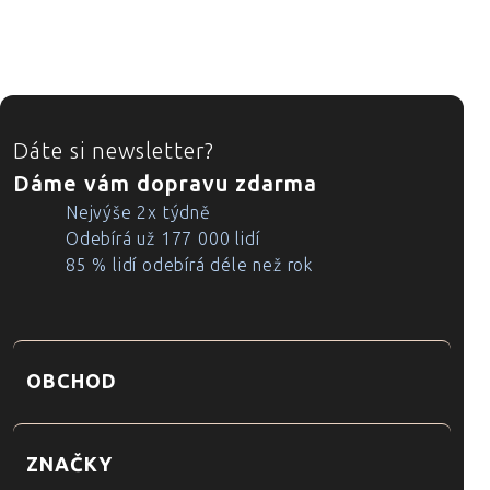
ZÁPATÍ
Dáte si newsletter?
Dáme vám dopravu zdarma
Nejvýše 2x týdně
Odebírá už 177 000 lidí
85 % lidí odebírá déle než rok
OBCHOD
ZNAČKY