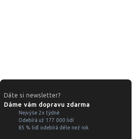
ZÁPATÍ
Dáte si newsletter?
Dáme vám dopravu zdarma
Nejvýše 2x týdně
Odebírá už 177 000 lidí
85 % lidí odebírá déle než rok