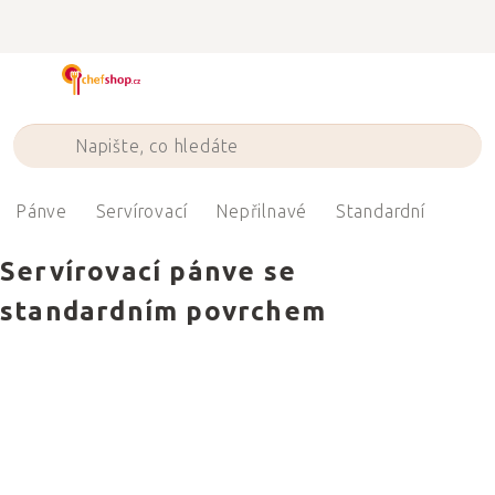
Přejít
na
obsah
Pánve
Servírovací
Nepřilnavé
Standardní
Servírovací pánve se
standardním povrchem