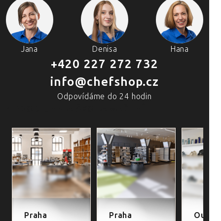
Jana
Denisa
Hana
+420 227 272 732
info@chefshop.cz
Odpovídáme do 24 hodin
4 PRODEJNY A ŠKOLA VAŘENÍ
Praha
Praha
Outlet