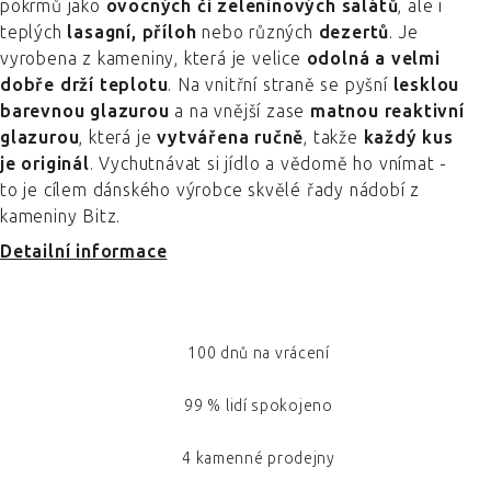
pokrmů jako
ovocných či zeleninových salátů
, ale i
teplých
lasagní, příloh
nebo různých
dezertů
. Je
vyrobena z kameniny, která je velice
odolná a velmi
dobře drží teplotu
. Na vnitřní straně se pyšní
lesklou
barevnou glazurou
a na vnější zase
matnou reaktivní
glazurou
, která je
vytvářena ručně
, takže
každý kus
je originál
. Vychutnávat si jídlo a vědomě ho vnímat -
to je cílem dánského výrobce skvělé řady nádobí z
kameniny Bitz.
Detailní informace
100 dnů na vrácení
99 % lidí spokojeno
4 kamenné prodejny