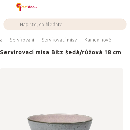
Přejít
na
obsah
na
Servírování
Servírovací mísy
Kameninové
Servírovací mísa Bitz šedá/růžová 18 cm