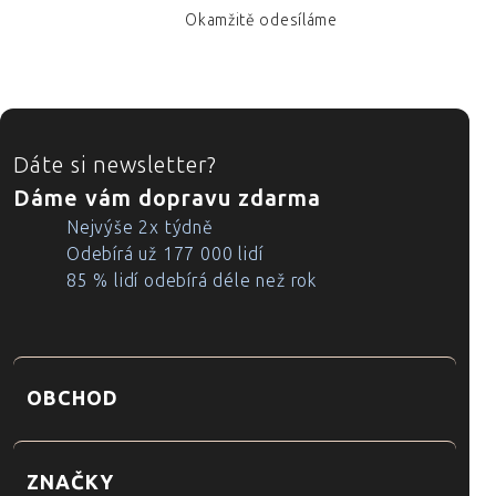
Okamžitě odesíláme
ZÁPATÍ
Dáte si newsletter?
Dáme vám dopravu zdarma
Nejvýše 2x týdně
Odebírá už 177 000 lidí
85 % lidí odebírá déle než rok
OBCHOD
ZNAČKY