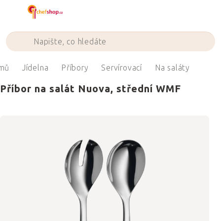
Přejít
na
obsah
mů
Jídelna
Příbory
Servírovací
Na saláty
Příbor na salát Nuova, střední WMF