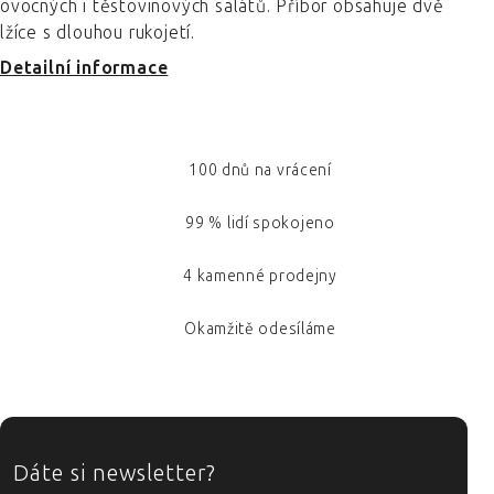
ovocných i těstovinových salátů. Příbor obsahuje dvě
lžíce s dlouhou rukojetí.
Detailní informace
100 dnů na vrácení
99 % lidí spokojeno
4 kamenné prodejny
Okamžitě odesíláme
ZÁPATÍ
Dáte si newsletter?