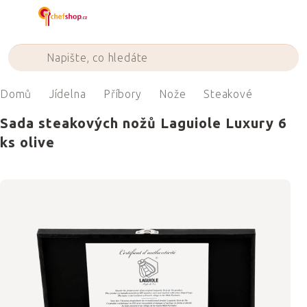
Přejít
na
obsah
Domů
Jídelna
Příbory
Nože
Steakové
Sada steakových nožů Laguiole Luxury 6
ks olive