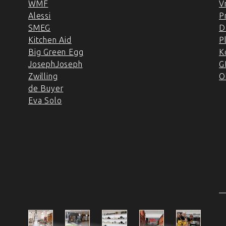
WMF
V
Alessi
P
SMEG
D
Kitchen Aid
P
Big Green Egg
K
JosephJoseph
G
Zwilling
O
de Buyer
Eva Solo
4 PRODEJNY A ŠKOLA
VAŘENÍ
2