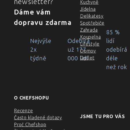
newsletter?
Kuchyně
Jídelna
Dáme vám
Delikatesy
dopravu zdarma
Spotřebiče
Zahrada
85 %
Koupelna
Nejvýše
Odebírá
lidí
Lifestyle
2x
už 177
odebírá
Domov
týdně
000 lidí
déle
Outlet
než rok
O CHEFSHOPU
Recenze
JSME TU PRO VÁS
Často kladené dotazy
Proč Chefshop