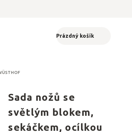
Prázdný košík
Nákupní košík
á WÜSTHOF
Sada nožů se
světlým blokem,
sekáčkem, ocílkou