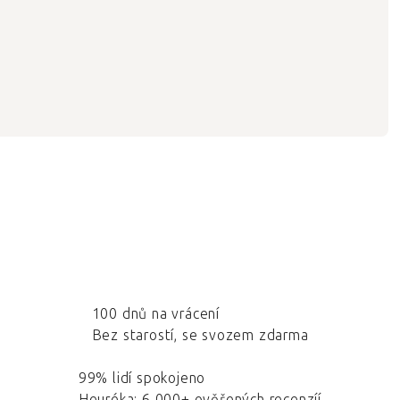
100 dnů na vrácení
Bez starostí, se svozem zdarma
99% lidí spokojeno
Heuréka: 6 000+ ověřených recenzíí