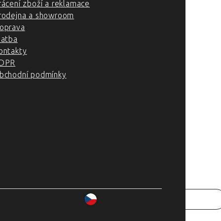
rácení zboží a reklamace
rodejna a showroom
oprava
latba
ontakty
DPR
bchodní podmínky
007–2025 Chefshop.cz
www.chefshop.cz