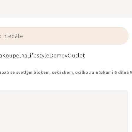
a
Koupelna
Lifestyle
Domov
Outlet
nožů se světlým blokem, sekáčkem, ocílkou a nůžkami 6 díln