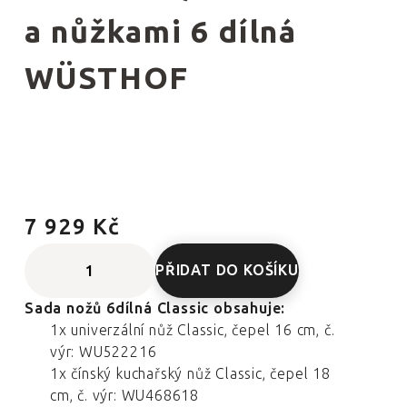
a nůžkami 6 dílná
WÜSTHOF
7 929 Kč
PŘIDAT DO KOŠÍKU
Sada nožů 6dílná Classic obsahuje:
1x univerzální nůž Classic, čepel 16 cm, č.
výr: WU522216
1x čínský kuchařský nůž Classic, čepel 18
cm, č. výr: WU468618