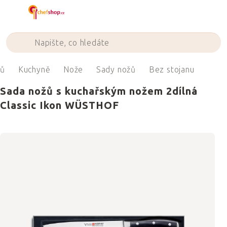
Přejít
na
obsah
ů
Kuchyně
Nože
Sady nožů
Bez stojanu
Sada nožů s kuchařským nožem 2dílná
Classic Ikon WÜSTHOF