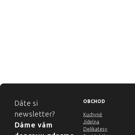
ZÁPATÍ
OBCHOD
Dáte si
newsletter?
Kuchyně
Jídelna
Dáme vám
Delikatesy