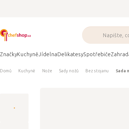
Přejít
na
obsah
Značky
Kuchyně
Jídelna
Delikatesy
Spotřebiče
Zahrad
Domů
Kuchyně
Nože
Sady nožů
Bez stojanu
Sada n