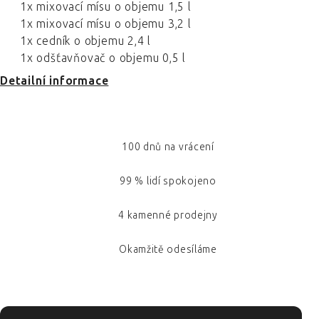
1x mixovací mísu o objemu 1,5 l
1x mixovací mísu o objemu 3,2 l
1x cedník o objemu 2,4 l
1x odšťavňovač o objemu 0,5 l
Detailní informace
100 dnů na vrácení
99 % lidí spokojeno
4 kamenné prodejny
Okamžitě odesíláme
ZÁPATÍ