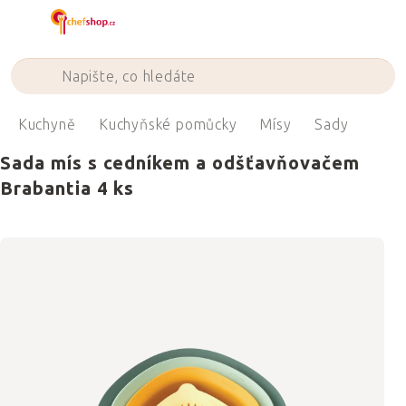
Přejít
na
obsah
Kuchyně
Kuchyňské pomůcky
Mísy
Sady
Sada mís s cedníkem a odšťavňovačem
Brabantia 4 ks