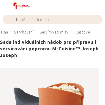
Přejít
na
obsah
delna
Servírování
Servírovací mísy
Plastové
Sada individuálních nádob pro přípravu i
servírování popcornu M-Cuisine™ Joseph
Joseph