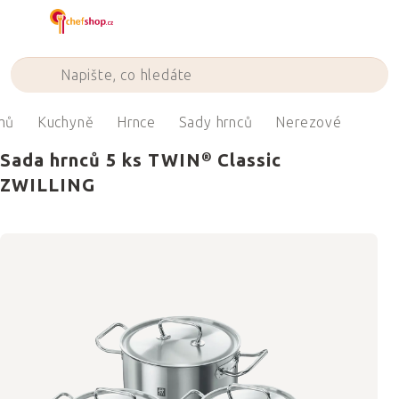
Přejít
na
obsah
mů
Kuchyně
Hrnce
Sady hrnců
Nerezové
Sada hrnců 5 ks TWIN® Classic
ZWILLING