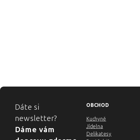
ZÁPATÍ
OBCHOD
Dáte si
newsletter?
Kuchyně
Jídelna
Dáme vám
Delikatesy