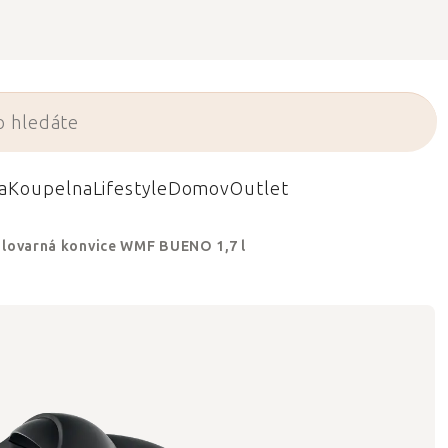
a
Koupelna
Lifestyle
Domov
Outlet
hlovarná konvice WMF BUENO 1,7 l