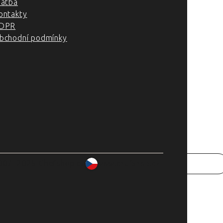
latba
ontakty
DPR
bchodní podmínky
007–2025 Chefshop.cz
www.chefshop.cz