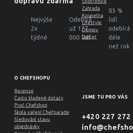
dopravu zdarma
Spotřebiče
Zahrada
85 %
Koupelna
Nejvýše
Odebírá
lidí
Lifestyle
2x
už 177
odebírá
Domov
týdně
000 lidí
déle
Outlet
než rok
O CHEFSHOPU
Recenze
JSME TU PRO VÁS
Často kladené dotazy
Proč Chefshop
Škola vaření Chefparade
+420 227 272
Sledování stavu
info@chefsho
objednávky