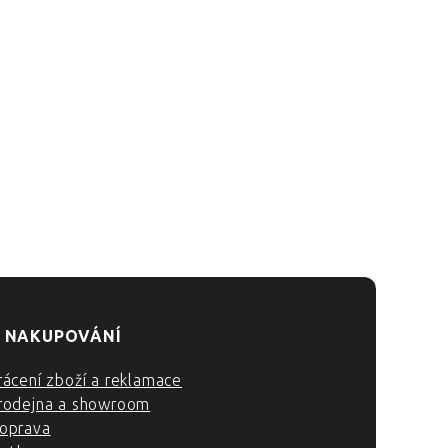
 NAKUPOVÁNÍ
rácení zboží a reklamace
rodejna a showroom
oprava