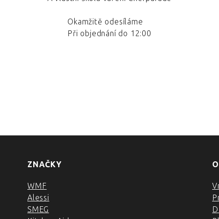
Okamžitě odesíláme
Při objednání do 12:00
ZNAČKY
O
WMF
V
Alessi
P
SMEG
D