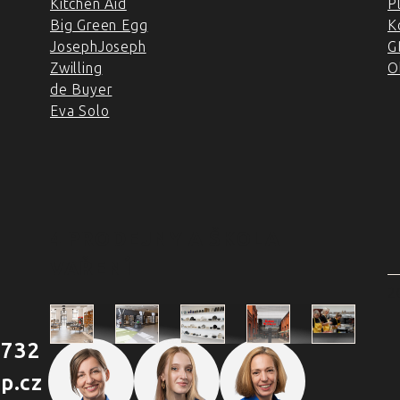
Kitchen Aid
P
Big Green Egg
K
JosephJoseph
G
Zwilling
O
de Buyer
Eva Solo
4 PRODEJNY A ŠKOLA
VAŘENÍ
2
 732
Škola
p.cz
Praha
Praha
Outlet
Brno
vaření