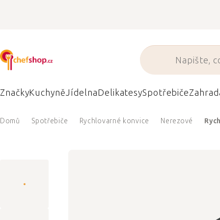
Přejít
na
obsah
Značky
Kuchyně
Jídelna
Delikatesy
Spotřebiče
Zahrad
Domů
Spotřebiče
Rychlovarné konvice
Nerezové
Ryc