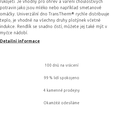
rukojetí. Je vhodný pro ohřev a vaření choulostivých
potravin jako jsou mléko nebo například smetanové
omáčky. Univerzální dno TransTherm® rychle distribuuje
teplo, je vhodné na všechny druhy plotýnek včetně
indukce. Rendlík se snadno čistí, můžete jej také mýt v
myčce nádobí.
Detailní informace
100 dnů na vrácení
99 % lidí spokojeno
4 kamenné prodejny
Okamžitě odesíláme