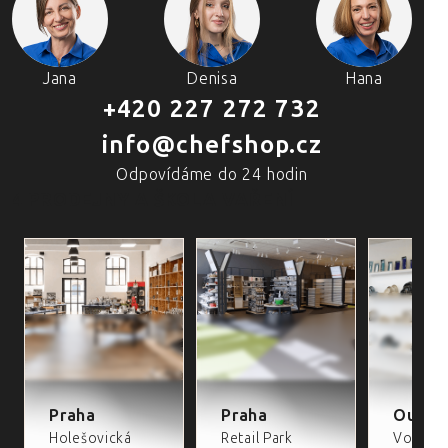
Jana
Denisa
Hana
+420 227 272 732
info@chefshop.cz
Odpovídáme do 24 hodin
4 PRODEJNY A ŠKOLA VAŘENÍ
Praha
Praha
Outlet
Holešovická
Retail Park
Volta Re