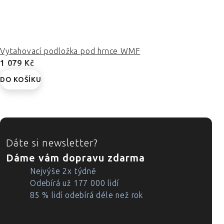
Vytahovací podložka pod hrnce WMF
1 079 Kč
DO KOŠÍKU
ZÁPATÍ
Dáte si newsletter?
Dáme vám dopravu zdarma
Nejvýše 2x týdně
Odebírá už 177 000 lidí
85 % lidí odebírá déle než rok