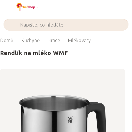
Přejít
na
obsah
Domů
Kuchyně
Hrnce
Mlékovary
Rendlík na mléko WMF