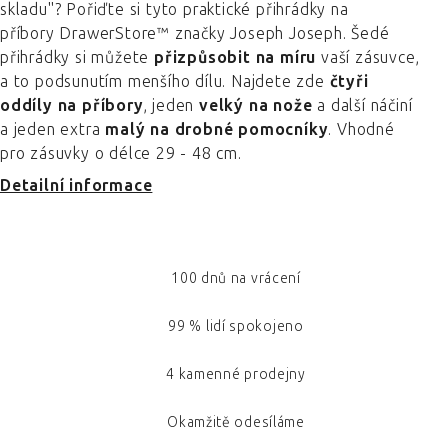
skladu"? Pořiďte si tyto praktické přihrádky na
příbory DrawerStore™ značky Joseph Joseph. Šedé
přihrádky si můžete
přizpůsobit na míru
vaší zásuvce,
a to podsunutím menšího dílu. Najdete zde
čtyři
oddíly na příbory
, jeden
velký na nože
a další náčiní
a jeden extra
malý na drobné pomocníky
. Vhodné
pro zásuvky o délce 29 - 48 cm.
Detailní informace
100 dnů na vrácení
99 % lidí spokojeno
4 kamenné prodejny
Okamžitě odesíláme