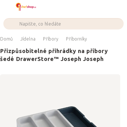
Přejít
na
obsah
Domů
Jídelna
Příbory
Příborníky
Přizpůsobitelné přihrádky na příbory
šedé DrawerStore™ Joseph Joseph