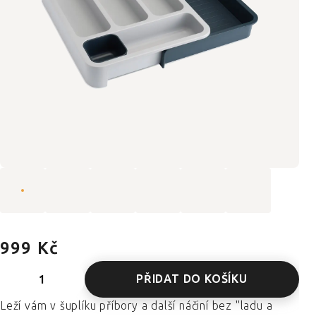
999 Kč
PŘIDAT DO KOŠÍKU
Leží vám v šuplíku příbory a další náčiní bez "ladu a