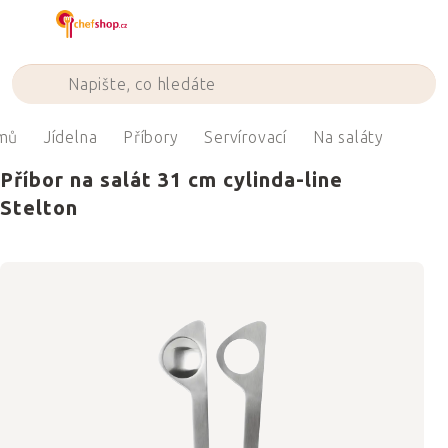
Přejít
na
obsah
mů
Jídelna
Příbory
Servírovací
Na saláty
Příbor na salát 31 cm cylinda-line
Stelton