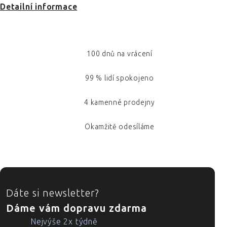
Detailní informace
100 dnů na vrácení
99 % lidí spokojeno
4 kamenné prodejny
Okamžitě odesíláme
ZÁPATÍ
Dáte si newsletter?
Dáme vám dopravu zdarma
Nejvýše 2x týdně