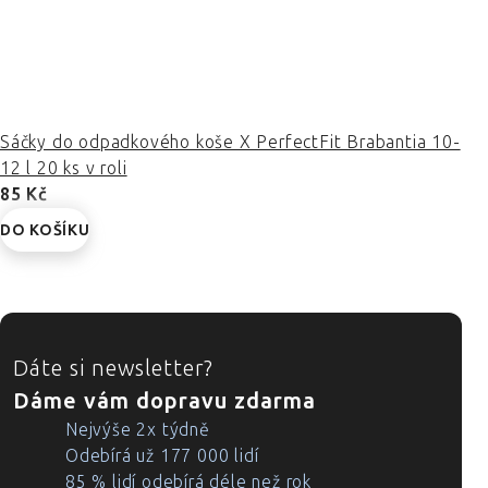
Sáčky do odpadkového koše X PerfectFit Brabantia 10-
12 l 20 ks v roli
85 Kč
DO KOŠÍKU
ZÁPATÍ
Dáte si newsletter?
Dáme vám dopravu zdarma
Nejvýše 2x týdně
Odebírá už 177 000 lidí
85 % lidí odebírá déle než rok