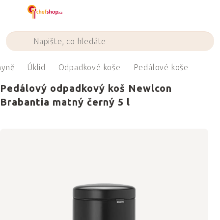
Přejít
na
obsah
hyně
Úklid
Odpadkové koše
Pedálové koše
Pedálový odpadkový koš Newlcon
Brabantia matný černý 5 l