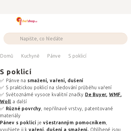
Přejít
na
obsah
Domů
Kuchyně
Pánve
S poklicí
S poklicí
✅ Pánve na
smažení, vaření, dušení
✅ S praktickou poklicí na sledování průběhu vaření
✅ Světoznámé vysoce kvalitní značky
De Buyer
,
WMF
,
Woll
a další
✅
Různé povrchy
, nepřilnavé vrstvy, patentované
materiály
Pánev s poklicí
je
všestranným pomocníkem
,
využijete ji k
vaření, dušení a smažení.
Oblíbené jsou