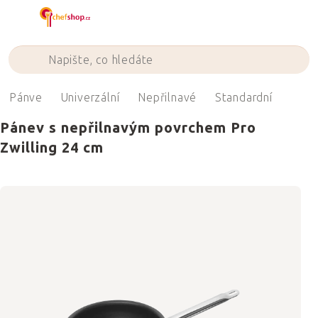
Přejít
na
obsah
Pánve
Univerzální
Nepřilnavé
Standardní
Pánev s nepřilnavým povrchem Pro
Zwilling 24 cm