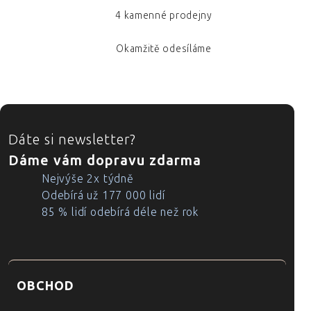
4 kamenné prodejny
Okamžitě odesíláme
ZÁPATÍ
Dáte si newsletter?
Dáme vám dopravu zdarma
Nejvýše 2x týdně
Odebírá už 177 000 lidí
85 % lidí odebírá déle než rok
OBCHOD