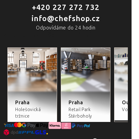
+420 227 272 732
info@chefshop.cz
Odpovídáme do 24 hodin
4 PRODEJNY A ŠKOLA VAŘENÍ
Praha
Praha
Outlet
Holešovická
Retail Park
Volta Re
tržnice
Štěrboholy