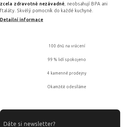
zcela zdravotně nezávadné
, neobsahují BPA ani
ftaláty. Skvělý pomocník do každé kuchyně.
Detailní informace
100 dnů na vrácení
99 % lidí spokojeno
4 kamenné prodejny
Okamžitě odesíláme
ZÁPATÍ
Dáte si newsletter?