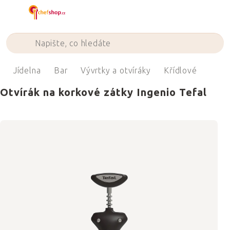
Přejít
na
obsah
ů
Jídelna
Bar
Vývrtky a otvíráky
Křídlové
Otvírák na korkové zátky Ingenio Tefal