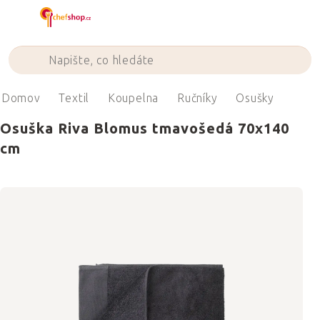
Přejít
na
obsah
Domov
Textil
Koupelna
Ručníky
Osušky
Osuška Riva Blomus tmavošedá 70x140
cm