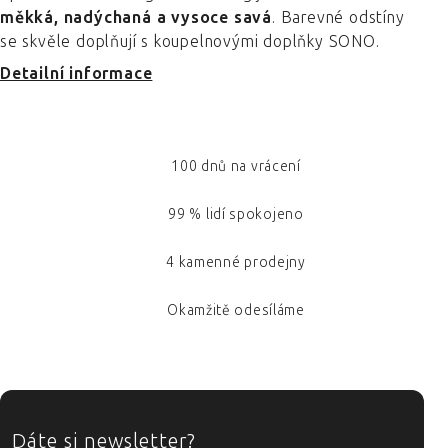
měkká, nadýchaná a vysoce savá
. Barevné odstíny
se skvěle doplňují s koupelnovými doplňky SONO.
Detailní informace
100 dnů na vrácení
99 % lidí spokojeno
4 kamenné prodejny
Okamžitě odesíláme
ZÁPATÍ
Dáte si newsletter?