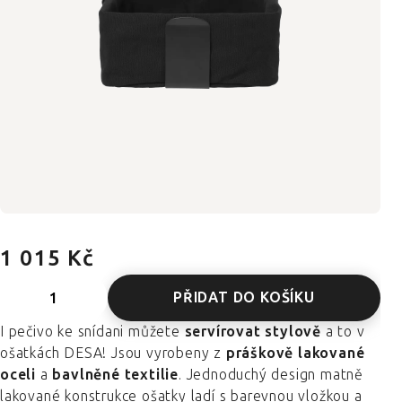
1 015 Kč
PŘIDAT DO KOŠÍKU
I pečivo ke snídani můžete
servírovat stylově
a to v
ošatkách DESA! Jsou vyrobeny z
práškově lakované
oceli
a
bavlněné textilie
. Jednoduchý design matně
lakované konstrukce ošatky ladí s barevnou vložkou a