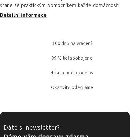
stane se praktickým pomocníkem každé domácnosti.
Detailní informace
100 dnů na vrácení
99 % lidí spokojeno
4 kamenné prodejny
Okamžitě odesíláme
ZÁPATÍ
Dáte si newsletter?
Dáme vám dopravu zdarma