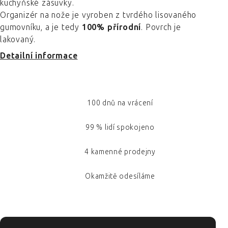
kuchyňské zásuvky.
Organizér na nože je vyroben z tvrdého lisovaného
gumovníku, a je tedy
100% přírodní
. Povrch je
lakovaný.
Detailní informace
100 dnů na vrácení
99 % lidí spokojeno
4 kamenné prodejny
Okamžitě odesíláme
ZÁPATÍ