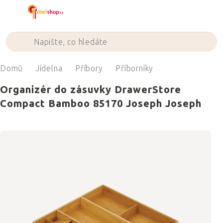
Přejít
na
obsah
Domů
Jídelna
Příbory
Příborníky
Organizér do zásuvky DrawerStore
Compact Bamboo 85170 Joseph Joseph