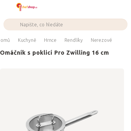
Přejít
na
obsah
Domů
Kuchyně
Hrnce
Rendlíky
Nerezové
Omáčník s poklicí Pro Zwilling 16 cm