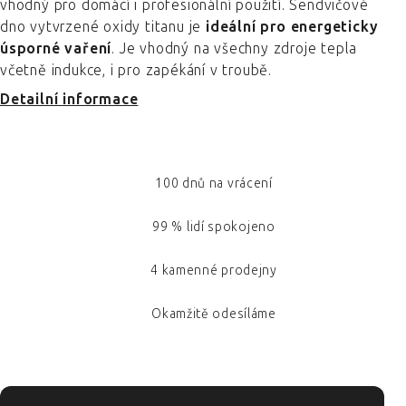
vhodný pro domácí i profesionální použití. Sendvičové
dno vytvrzené oxidy titanu je
ideální pro energeticky
úsporné vaření
. Je vhodný na všechny zdroje tepla
včetně indukce, i pro zapékání v troubě.
Detailní informace
100 dnů na vrácení
99 % lidí spokojeno
4 kamenné prodejny
Okamžitě odesíláme
ZÁPATÍ