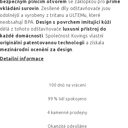
bezpečným plnícím otvorem
se záklopkou pro
přímé
vkládání surovin
. Zesílené díly odšťavňovače jsou
odolnější a vyrobeny z tritanu a ULTEMu, které
neobsahují BPA.
Design s povrchem imitující kůži
dělá z tohoto odšťavňovače
luxusní přístroj do
každé domácnosti
. Společnost Kuvings vlastní
originální patentovanou technologii
a získala
mezinárodní ocenění za design
.
Detailní informace
100 dnů na vrácení
99 % lidí spokojeno
4 kamenné prodejny
Okamžitě odesíláme