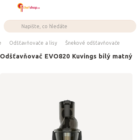
Přejít
na
obsah
e
Odšťavňovače a lisy
Šnekové odšťavňovače
Odšťavňovač EVO820 Kuvings bílý matný