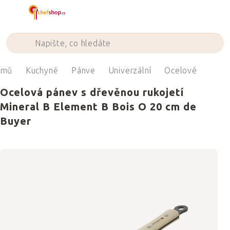
Přejít
na
obsah
omů
Kuchyně
Pánve
Univerzální
Ocelové
Ocelová pánev s dřevěnou rukojetí
Mineral B Element B Bois O 20 cm de
Buyer