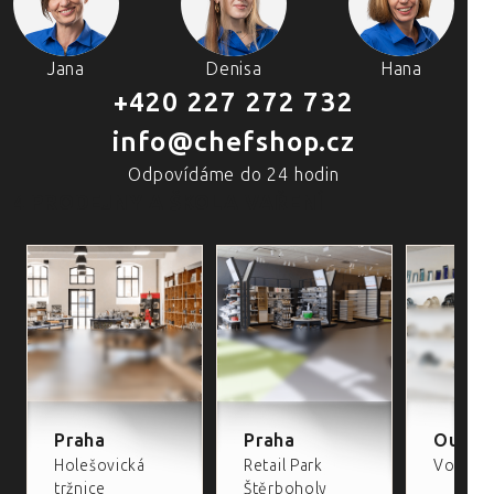
Jana
Denisa
Hana
+420 227 272 732
info@chefshop.cz
Odpovídáme do 24 hodin
4 PRODEJNY A ŠKOLA VAŘENÍ
Praha
Praha
Outlet
Holešovická
Retail Park
Volta Re
tržnice
Štěrboholy