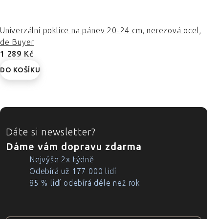
Univerzální poklice na pánev 20-24 cm, nerezová ocel,
de Buyer
1 289 Kč
DO KOŠÍKU
ZÁPATÍ
Dáte si newsletter?
Dáme vám dopravu zdarma
Nejvýše 2x týdně
Odebírá už 177 000 lidí
85 % lidí odebírá déle než rok