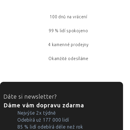
100 dnů na vrácení
99 % lidí spokojeno
4 kamenné prodejny
Okamžitě odesíláme
ZÁPATÍ
Dáte si newsletter?
Dáme vám dopravu zdarma
Nejvýše 2x týdně
Odebírá už 177 000 lidí
85 % lidí odebírá déle než rok