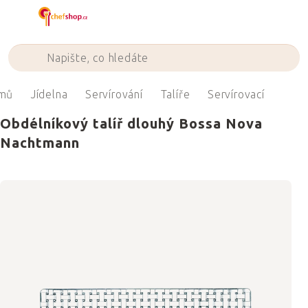
Přejít
na
obsah
mů
Jídelna
Servírování
Talíře
Servírovací
Obdélníkový talíř dlouhý Bossa Nova
Nachtmann